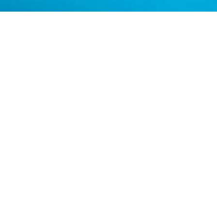
КОНТАКТИ
+38 (067) 400 86 45
Проспект Степана Бандери, 28А, метро «Почайна», м.
Київ, Україна
info.academy@aclima.ua
Оплата картою
© 2018-2025. Усі права захищені