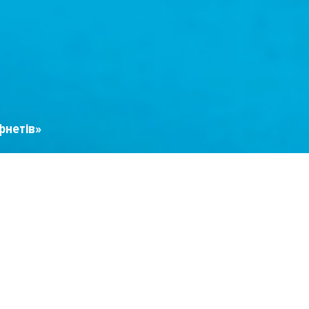
фнетів»
Час проходження: 10 хв
Номер телефону
*
E