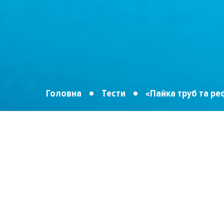
Головна
Тести
«Пайка труб та ре
Ваше ім'я
*