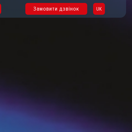
Замовити дзвінок
UK
RU