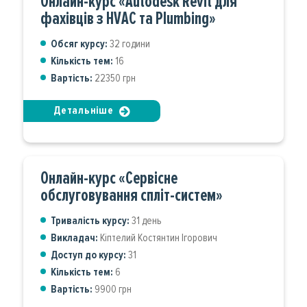
Онлайн-курс «Autodesk Revit для
фахівців з HVAC та Plumbing»
Обсяг курсу:
32 години
Кількість тем:
16
Вартість:
22350 грн
Детальніше
Онлайн-курс «Сервісне
обслуговування спліт-систем»
Тривалість курсу:
31 день
Викладач:
Кіптелий Костянтин Ігорович
Доступ до курсу:
31
Кількість тем:
6
Вартість:
9900 грн